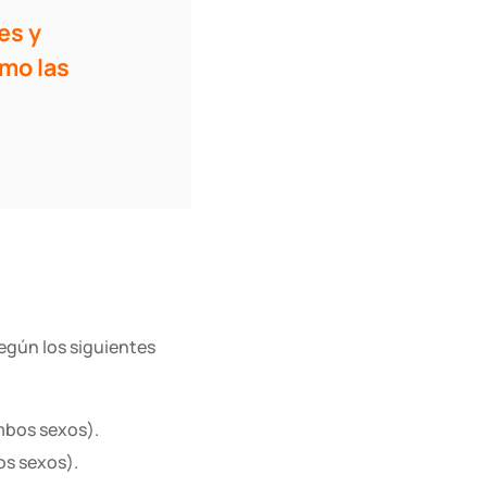
es y
omo las
según los siguientes
mbos sexos)
.
os sexos)
.