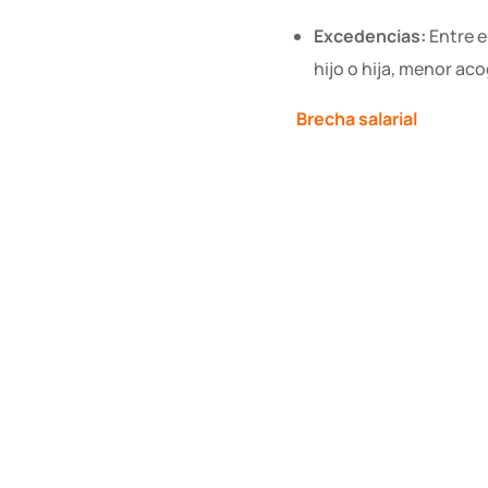
Excedencias:
Entre e
hijo o hija, menor ac
Brecha salarial
Los últimos datos retri
cifras
:
Salario medio anual:
que supone una brech
Salario Mínimo Inter
que el SMI en 2023, f
Acceder a los datos c
También te puede interesar...