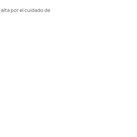
alta por el cuidado de
tran las siguientes
e 30.372,49 euros, lo
 anual menor o igual