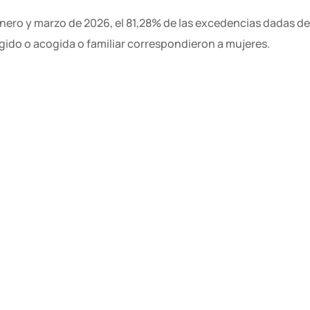
nero y marzo de 2026, el 81,28% de las excedencias dadas de 
ogido o acogida o familiar correspondieron a mujeres
.
butivos oficiales disponibles (correspondientes a 2023) mues
El de las mujeres fue de 25.591,31 euros y el de los hombres d
a retributiva del 15,74%
.
profesional (SMI):
El 25,8% de las mujeres percibió un salario
rente al 11,6% de los hombres
.
ompletos