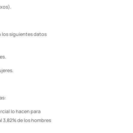
xos).
n los siguientes datos
res
.
ujeres
.
ras
:
rcial lo hacen para
al 3,82% de los hombres