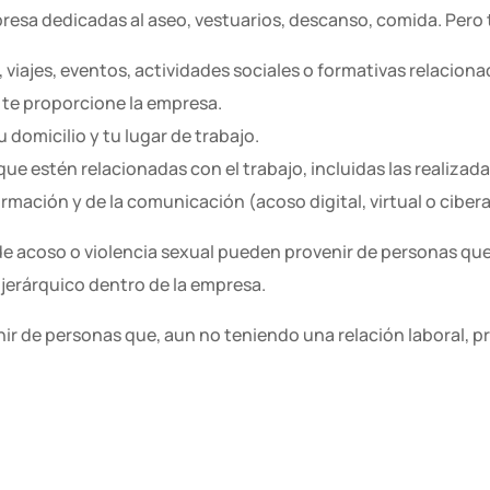
resa dedicadas al aseo, vestuarios, descanso, comida. Pero
viajes, eventos, actividades sociales o formativas relacionad
 te proporcione la empresa.
 domicilio y tu lugar de trabajo.
e estén relacionadas con el trabajo, incluidas las realizad
ormación y de la comunicación (acoso digital, virtual o ciber
 acoso o violencia sexual pueden provenir de personas que
 jerárquico dentro de la empresa.
 de personas que, aun no teniendo una relación laboral, pr
sa, tales como personas que provienen de una ETT, persona
aborales o aquéllas que realizan voluntariado.