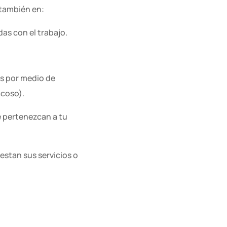
 también en:
as con el trabajo.
as por medio de
acoso).
 pertenezcan a tu
estan sus servicios o
s en formación, las que