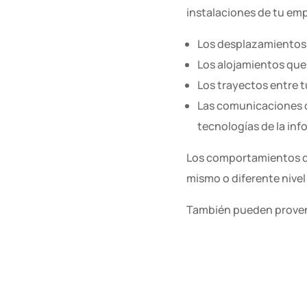
instalaciones de tu emp
Los desplazamientos, 
Los alojamientos que
Los trayectos entre tu
Las comunicaciones qu
tecnologías de la inf
Los comportamientos de
mismo o diferente nivel
También pueden provenir
colaboran con tu empre
realizan prácticas no l
Acceso a la guía.