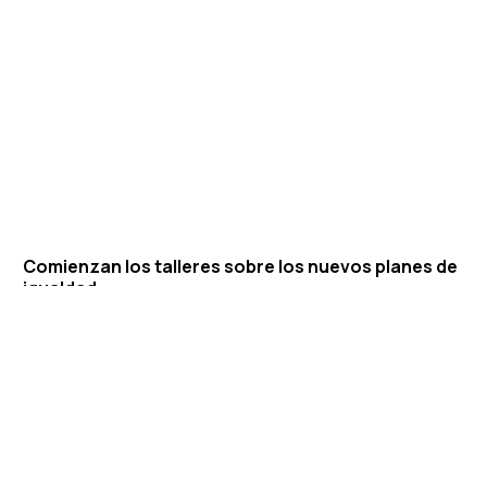
Contacto
Comienzan los talleres sobre los nuevos planes de
igualdad
19 DE ENERO DE 2026