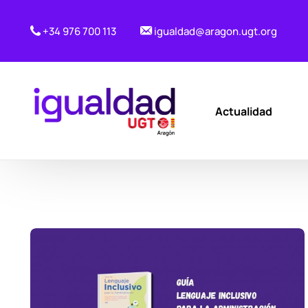
+34 976 700 113
igualdad@aragon.ugt.org
Actualidad