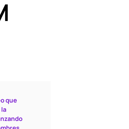
M
eo que
 la
vanzando
hombres
.