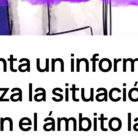
ta un inform
za la situaci
n el ámbito l