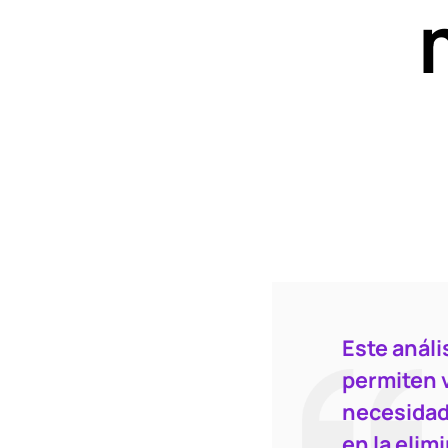
Este análi
permiten v
necesidad
en la elim