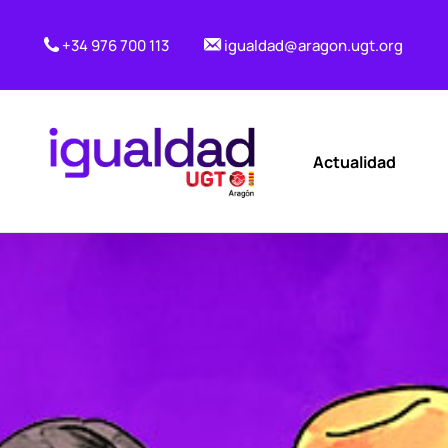
+34 976 700 113
igualdad@aragon.ugt.org
Actualidad