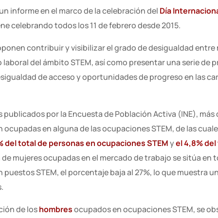
n informe en el marco de la celebración del
Día Internaciona
iene celebrando todos los 11 de febrero desde 2015.
ponen contribuir y visibilizar el grado de desigualdad entr
o laboral del ámbito STEM, así como presentar una serie de 
esigualdad de acceso y oportunidades de progreso en las car
 publicados por la Encuesta de Población Activa (INE), más d
 ocupadas en alguna de las ocupaciones STEM, de las cuale
% del total de personas en ocupaciones STEM
y
el 4,8% del
a de mujeres ocupadas en el mercado de trabajo se sitúa en t
 puestos STEM, el porcentaje baja al 27%, lo que muestra u
.
ción de los
hombres
ocupados en ocupaciones STEM, se obs