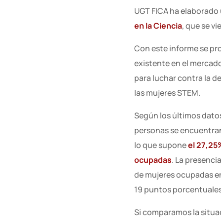
UGT FICA ha elaborado u
en la Ciencia
, que se v
Con este informe se pro
existente en el mercad
para luchar contra la d
las mujeres STEM.
Según los últimos datos
personas se encuentran
lo que supone
el 27,25
ocupadas
. La presenci
de mujeres ocupadas en
19 puntos porcentuales
Si comparamos la situa