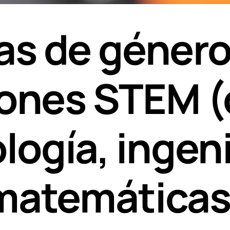
s de género
ones STEM (
logía, ingeni
matemáticas