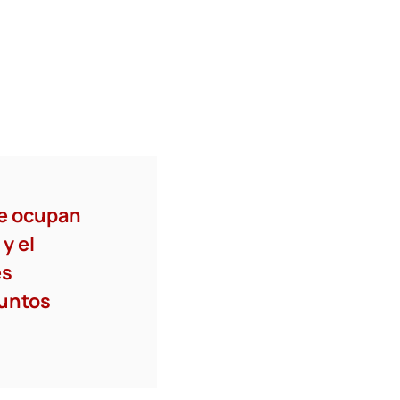
ue ocupan
y el
es
puntos