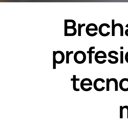
Brecha
profesi
tecno