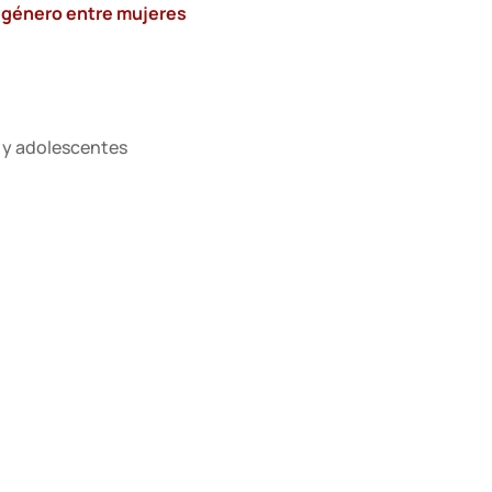
e género entre mujeres
 y adolescentes
al y reformar procesos
liación realmente
orma directa en la
nga fin a la Brecha