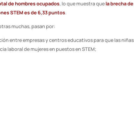
 total de hombres ocupados
, lo que muestra que
la brecha d
ones STEM es de 6,33 puntos
.
 otras muchas, pasan por:
ión entre empresas y centros educativos para que las niñas
cia laboral de mujeres en puestos en STEM;
por todas cualquier estereotipo de género de tipo profesion
 sean más atractivos para las mujeres;
nsable de la vida laboral y familiar, lo que supone una conci
e estos permisos de forma igualitaria lo que redundará de f
mujeres en puestos STEM;
 medidas que aseguren una remuneración igualitaria que po
ón completa.