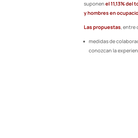
suponen
el 11,13% del
y hombres en ocupaci
Las propuestas
, entre
medidas de colaborac
conozcan la experien
desterrar de una vez 
de selección para que
conciliación correspo
compartida y un uso d
permanencia de las 
seguir avanzando con
Salarial.
Acceder a la informaci