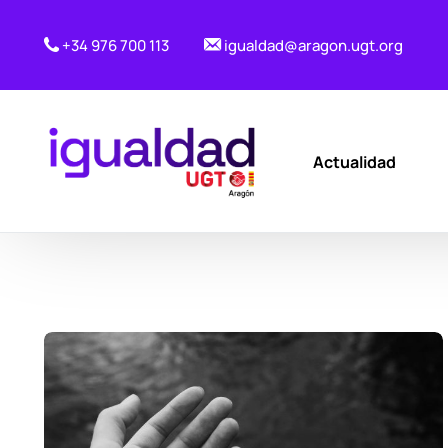
+34 976 700 113
igualdad@aragon.ugt.org
Actualidad