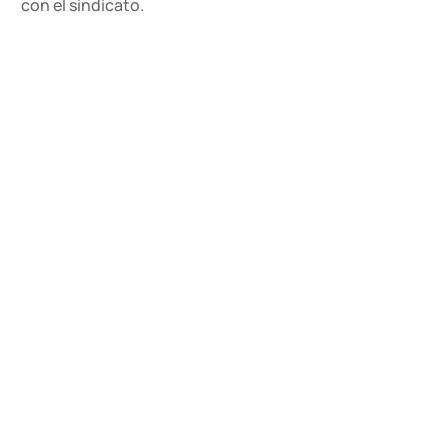
con el sindicato.
También te puede interesar...
Igual retribución para trabajos de igual valor
21 DE FEBRERO DE 2025