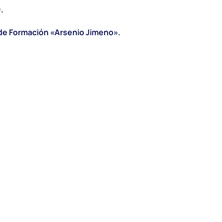
.
 de Formación «Arsenio Jimeno».
a
:
enlace a formulario
.
E ENVIARÁ CORREO DE CONFIRMACIÓN POR PARTE DE UGT