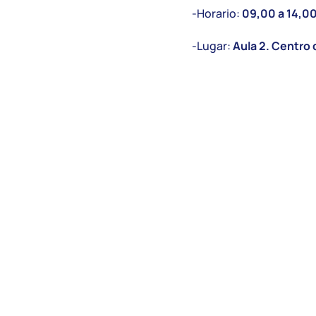
-Horario:
09,00 a 14,00
-Lugar:
Aula 2. Centro
–
Inscripción obligatori
PLAZAS LIMITADAS.
S
ANTES
.
También te puede interesar...