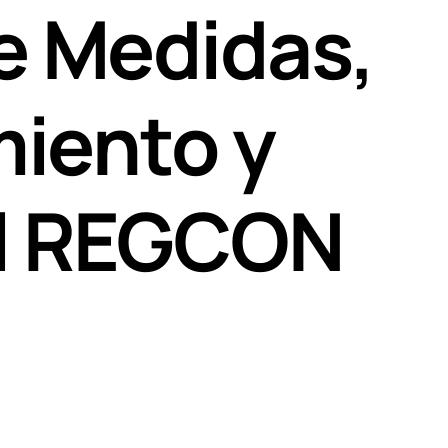
re Medidas,
iento y
 el REGCON