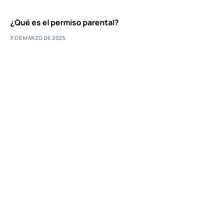
Contacto
¿Qué es el permiso parental?
3 DE MARZO DE 2025
El permiso de 5 días para el cuidado de familiares